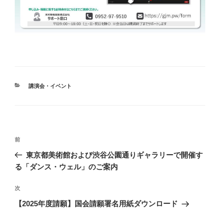
カ
講演会・イベント
テ
ゴ
リ
ー
投
前
前
稿
の
東京都美術館および渋谷公園通りギャラリーで開催す
ナ
投
る「ダンス・ウェル」のご案内
ビ
稿
ゲ
次
次
の
ー
【2025年度請願】国会請願署名用紙ダウンロード
投
シ