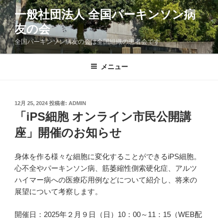
コ
一般社団法人 全国パーキンソン病
ン
友の会
テ
ン
全国パーキンソン病友の会は全国組織の患者会です
ツ
へ
メニュー
ス
キ
ッ
投
12月 25, 2024
投稿者:
ADMIN
プ
稿
「iPS細胞 オンライン市民公開講
日:
座」開催のお知らせ
身体を作る様々な細胞に変化することができるiPS細胞。
心不全やパーキンソン病、筋萎縮性側索硬化症、アルツ
ハイマー病への医療応用例などについて紹介し、将来の
展望について考察します。
開催日：2025年２月９日（日）10：00～11：15（WEB配