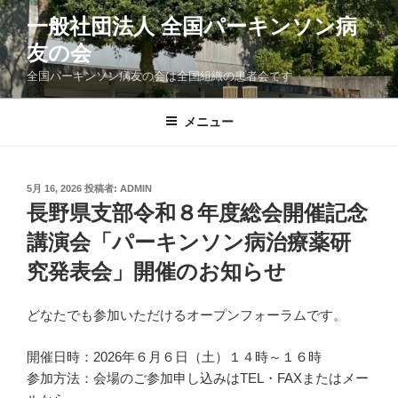
コ
一般社団法人 全国パーキンソン病
ン
友の会
テ
ン
全国パーキンソン病友の会は全国組織の患者会です
ツ
へ
メニュー
ス
キ
ッ
投
5月 16, 2026
投稿者:
ADMIN
プ
稿
長野県支部令和８年度総会開催記念
日:
講演会「パーキンソン病治療薬研
究発表会」開催のお知らせ
どなたでも参加いただけるオープンフォーラムです。
開催日時：2026年６月６日（土）１４時～１６時
参加方法：会場のご参加申し込みはTEL・FAXまたはメー