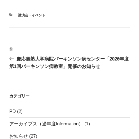
カ
講演会・イベント
テ
ゴ
リ
ー
投
前
前
稿
の
慶応義塾大学病院パーキンソン病センター「2026年度
ナ
投
第1回パーキンソン病教室」開催のお知らせ
ビ
稿
ゲ
ー
カテゴリー
シ
ョ
PD
(2)
ン
アーカイブス（過年度Information）
(1)
お知らせ
(27)