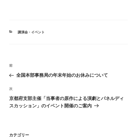
カ
講演会・イベント
テ
ゴ
リ
ー
投
前
前
稿
の
全国本部事務局の年末年始のお休みについて
ナ
投
ビ
稿
次
次
ゲ
の
京都府支部主催「当事者の原作による演劇とパネルディ
投
ー
スカッション」のイベント開催のご案内
稿
シ
ョ
ン
カテゴリー