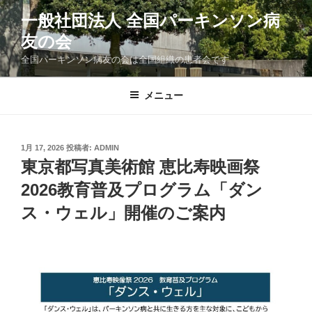
コ
一般社団法人 全国パーキンソン病
ン
友の会
テ
ン
全国パーキンソン病友の会は全国組織の患者会です
ツ
へ
メニュー
ス
キ
ッ
投
1月 17, 2026
投稿者:
ADMIN
プ
稿
東京都写真美術館 恵比寿映画祭
日:
2026教育普及プログラム「ダン
ス・ウェル」開催のご案内