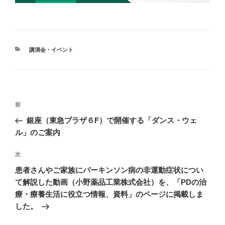
カ
講演会・イベント
テ
ゴ
リ
ー
投
前
前
稿
の
銀座（東急プラザ６F）で開催する「ダンス・ウェ
ナ
投
ル」のご案内
ビ
稿
ゲ
次
次
の
ー
患者さんやご家族にパーキンソン病の非運動症状につい
投
シ
て解説した動画（小野薬品工業株式会社）を、「PDの治
稿
療・療養生活に役立つ情報、資料」のページに掲載しま
ョ
した。
ン