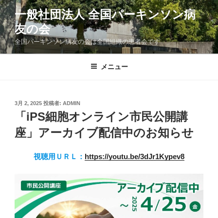
コ
一般社団法人 全国パーキンソン病
ン
友の会
テ
ン
全国パーキンソン病友の会は全国組織の患者会です
ツ
へ
メニュー
ス
キ
ッ
投
3月 2, 2025
投稿者:
ADMIN
プ
稿
「iPS細胞オンライン市民公開講
日:
座」アーカイブ配信中のお知らせ
視聴用ＵＲＬ：
https://youtu.be/3dJr1Kypev8