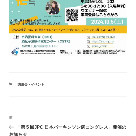
カ
講演会・イベント
テ
ゴ
リ
ー
投
前
前
稿
の
「第５回JPC 日本パーキンソン病コングレス」開催の
ナ
投
お知らせ