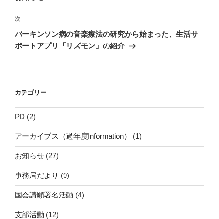
ビ
稿
ゲ
次
次
の
ー
パーキンソン病の音楽療法の研究から始まった、生活サ
投
シ
ポートアプリ「リズモン」の紹介
稿
ョ
ン
カテゴリー
PD
(2)
アーカイブス（過年度Information）
(1)
お知らせ
(27)
事務局だより
(9)
国会請願署名活動
(4)
支部活動
(12)