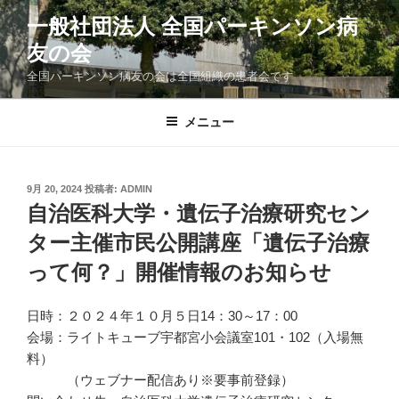
コ
一般社団法人 全国パーキンソン病
ン
友の会
テ
ン
全国パーキンソン病友の会は全国組織の患者会です
ツ
へ
メニュー
ス
キ
ッ
投
9月 20, 2024
投稿者:
ADMIN
プ
稿
自治医科大学・遺伝子治療研究セン
日:
ター主催市民公開講座「遺伝子治療
って何？」開催情報のお知らせ
日時：２０２４年１０月５日14：30～17：00
会場：ライトキューブ宇都宮小会議室101・102（入場無
料）
（ウェブナー配信あり※要事前登録）