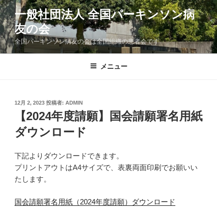
コ
一般社団法人 全国パーキンソン病
ン
友の会
テ
ン
全国パーキンソン病友の会は全国組織の患者会です
ツ
へ
メニュー
ス
キ
ッ
投
12月 2, 2023
投稿者:
ADMIN
プ
稿
【2024年度請願】国会請願署名用紙
日:
ダウンロード
下記よりダウンロードできます。
プリントアウトはA4サイズで、表裏両面印刷でお願いい
たします。
国会請願署名用紙（2024年度請願）ダウンロード