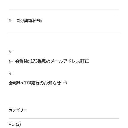
カ
国会請願署名活動
テ
ゴ
リ
ー
投
前
前
稿
の
会報No.173掲載のメールアドレス訂正
ナ
投
ビ
稿
次
次
ゲ
の
会報No.174発行のお知らせ
投
ー
稿
シ
ョ
カテゴリー
ン
PD
(2)