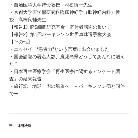
・自治医科大学特命教授 村松慎一先生
・京都大学医学部研究科臨床神経学（脳神経内科）教
授 髙橋良輔先生
【報告1】iPS細胞研究基金「寄付者感謝の集い」
【報告2】第1回パーキンソン世界卓球選手権大会
【その他】
・エッセイ “患者力”という言葉に出会いました
・国会請願の署名人数、鹿児島県どうしてあんなに増え
た？
・日本再生医療学会「再生医療に関するアンケート調
査」の結果報告
・旅行記 地球一周の船旅へ －パーキンソン病と同伴
でー
カ
本部会報
テ
ゴ