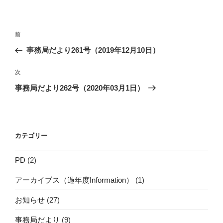
リ
ー
投
前
前
稿
の
事務局だより261号（2019年12月10日）
ナ
投
ビ
稿
次
次
ゲ
の
事務局だより262号（2020年03月1日）
投
ー
稿
シ
ョ
カテゴリー
ン
PD
(2)
アーカイブス（過年度Information）
(1)
お知らせ
(27)
事務局だより
(9)