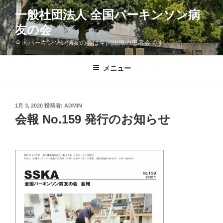
コ
一般社団法人 全国パーキンソン病
ン
友の会
テ
ン
全国パーキンソン病友の会は全国組織の患者会です
ツ
へ
メニュー
ス
キ
ッ
投
1月 3, 2020
投稿者:
ADMIN
プ
稿
会報 No.159 発行のお知らせ
日: