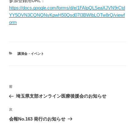
参加登録用URL：
https://docs.google.com/forms/d/e/1FAIpQLSeaXJVN9rCtd
YY5OVN3CQNQNyKpwH50Qsd07I3BWIbLOTw8rQ/viewf
orm
カ
講演会・イベント
テ
ゴ
リ
ー
投
前
前
稿
の
埼玉県支部オンライン医療後援会のお知らせ
ナ
投
ビ
稿
次
次
ゲ
の
会報No.163 発行のお知らせ
投
ー
稿
シ