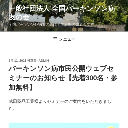
コ
一般社団法人 全国パーキンソン病
ン
友の会
テ
ン
全国パーキンソン病友の会は全国組織の患者会です
ツ
へ
メニュー
ス
キ
ッ
投
2月 11, 2021
投稿者:
ADMIN
プ
稿
パーキンソン病市民公開ウェブセ
日:
ミナーのお知らせ【先着300名・参
加無料】
武田薬品工業様よりセミナーのご案内をいただきまし
た。