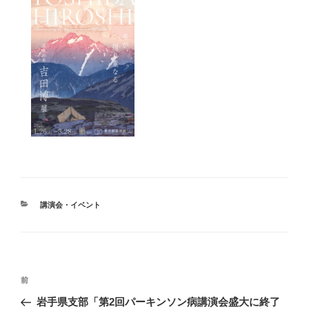
カ
講演会・イベント
テ
ゴ
リ
ー
投
前
前
稿
の
岩手県支部「第2回パーキンソン病講演会盛大に終了