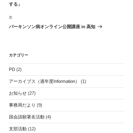
ナ
投
する」
ビ
稿
ゲ
次
次
の
ー
パーキンソン病オンライン公開講座 in 高知
投
シ
稿
ョ
ン
カテゴリー
PD
(2)
アーカイブス（過年度Information）
(1)
お知らせ
(27)
事務局だより
(9)
国会請願署名活動
(4)
支部活動
(12)