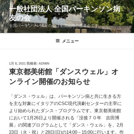
コ
一般社団法人 全国パーキンソン病
ン
友の会
テ
ン
全国パーキンソン病友の会は全国組織の患者会です
ツ
へ
メニュー
ス
キ
ッ
投
1月 8, 2021
投稿者:
ADMIN
プ
稿
東京都美術館「ダンスウェル」オ
日:
ンライン開催のお知らせ
「ダンス・ウェル」は、パーキンソン病と共に生きる方
を主な対象にイタリアのCSC現代演劇センターの主宰に
より始められたダンス・プログラムです。東京都美術館
において1月26日より開催される「没後７０年 吉田博
展」の関連プログラムとして「ダンス・ウェル」を、2月
23日（火・祝）と28日(日)の14:00－15:00に行います。作