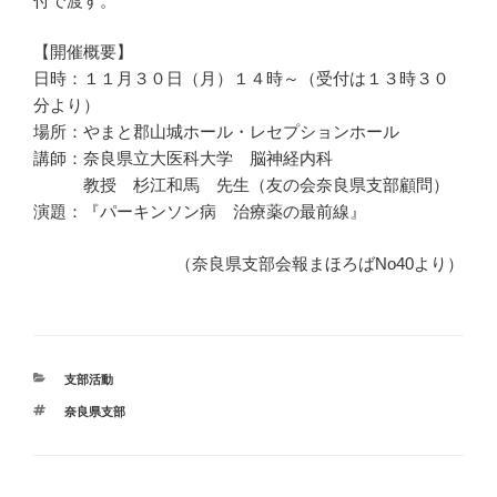
付で渡す。
【開催概要】
日時：１１月３０日（月）１４時～（受付は１３時３０
分より）
場所：やまと郡山城ホール・レセプションホール
講師：奈良県立大医科大学 脳神経内科
教授 杉江和馬 先生（友の会奈良県支部顧問）
演題：『パーキンソン病 治療薬の最前線』
（奈良県支部会報まほろばNo40より）
カ
支部活動
テ
タ
奈良県支部
ゴ
グ
リ
ー