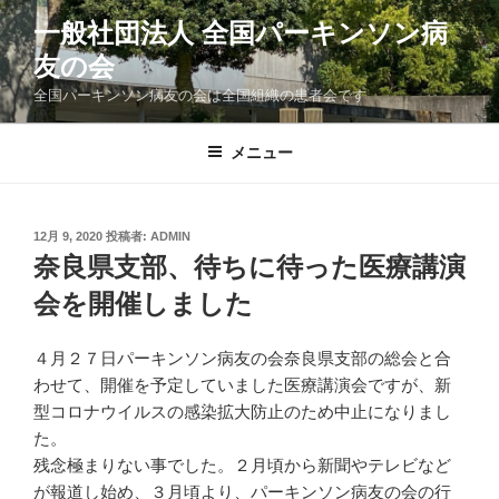
コ
一般社団法人 全国パーキンソン病
ン
友の会
テ
ン
全国パーキンソン病友の会は全国組織の患者会です
ツ
へ
メニュー
ス
キ
ッ
投
12月 9, 2020
投稿者:
ADMIN
プ
稿
奈良県支部、待ちに待った医療講演
日:
会を開催しました
４月２７日パーキンソン病友の会奈良県支部の総会と合
わせて、開催を予定していました医療講演会ですが、新
型コロナウイルスの感染拡大防止のため中止になりまし
た。
残念極まりない事でした。２月頃から新聞やテレビなど
が報道し始め、３月頃より、パーキンソン病友の会の行