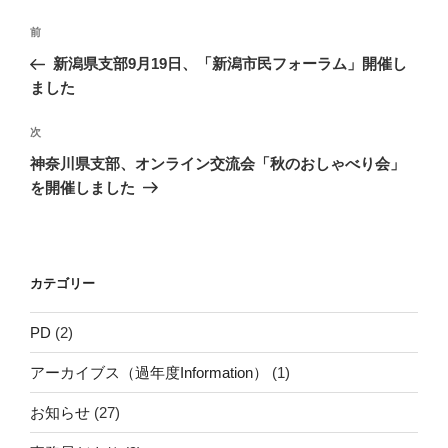
投
前
前
稿
の
新潟県支部9月19日、「新潟市民フォーラム」開催し
ナ
投
ました
ビ
稿
ゲ
次
次
の
ー
神奈川県支部、オンライン交流会「秋のおしゃべり会」
投
シ
を開催しました
稿
ョ
ン
カテゴリー
PD
(2)
アーカイブス（過年度Information）
(1)
お知らせ
(27)