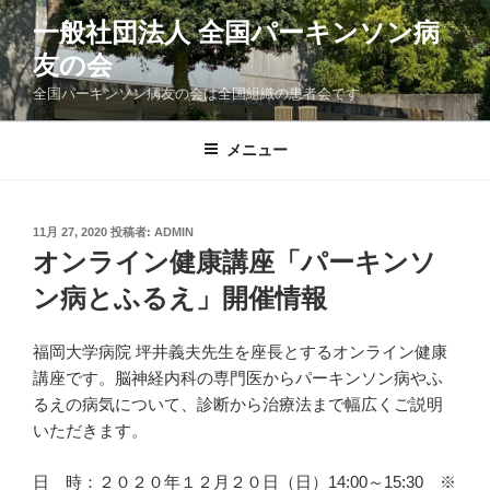
コ
一般社団法人 全国パーキンソン病
ン
友の会
テ
ン
全国パーキンソン病友の会は全国組織の患者会です
ツ
へ
メニュー
ス
キ
ッ
投
11月 27, 2020
投稿者:
ADMIN
プ
稿
オンライン健康講座「パーキンソ
日:
ン病とふるえ」開催情報
福岡大学病院 坪井義夫先生を座長とするオンライン健康
講座です。脳神経内科の専門医からパーキンソン病やふ
るえの病気について、診断から治療法まで幅広くご説明
いただきます。
日 時：２０２０年１２月２０日（日）14:00～15:30 ※