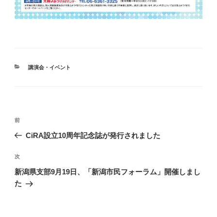
カ
講演会・イベント
テ
ゴ
リ
ー
投
前
前
稿
の
CiRA設立10周年記念誌が発行されました
ナ
投
ビ
稿
次
次
ゲ
の
新潟県支部9月19日、「新潟市民フォーラム」開催しまし
投
ー
た
稿
シ
ョ