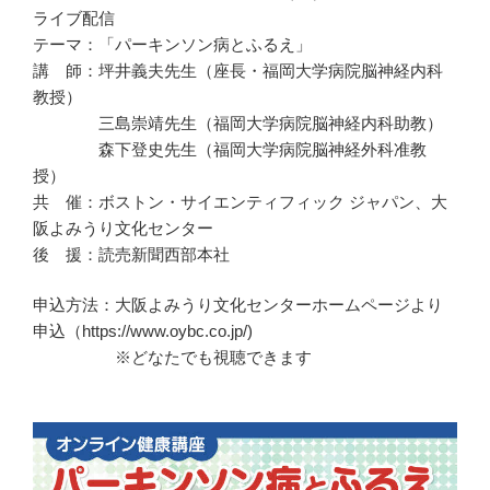
ライブ配信
テーマ：「パーキンソン病とふるえ」
講 師：坪井義夫先生（座長・福岡大学病院脳神経内科
教授）
三島崇靖先生（福岡大学病院脳神経内科助教）
森下登史先生（福岡大学病院脳神経外科准教
授）
共 催：ボストン・サイエンティフィック ジャパン、大
阪よみうり文化センター
後 援：読売新聞西部本社
申込方法：大阪よみうり文化センターホームページより
申込（https://www.oybc.co.jp/)
※どなたでも視聴できます