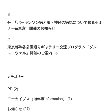
リ
ー
投
前
前
稿
の
「パーキンソン病と脳・神経の病気について知るセミ
ナ
投
ナーin東京」開催のお知らせ
ビ
稿
ゲ
次
次
の
ー
東京都渋谷公園通りギャラリー交流プログラム「ダン
投
シ
ス・ウェル」開催のご案内
稿
ョ
ン
カテゴリー
PD
(2)
アーカイブス（過年度Information）
(1)
お知らせ
(27)