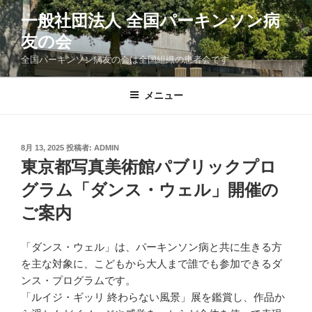
コ
一般社団法人 全国パーキンソン病
ン
友の会
テ
ン
全国パーキンソン病友の会は全国組織の患者会です
ツ
へ
メニュー
ス
キ
ッ
投
8月 13, 2025
投稿者:
ADMIN
プ
稿
東京都写真美術館パブリックプロ
日:
グラム「ダンス・ウェル」開催の
ご案内
「ダンス・ウェル」は、パーキンソン病と共に生きる方
を主な対象に、こどもから大人まで誰でも参加できるダ
ンス・プログラムです。
「ルイジ・ギッリ 終わらない風景」展を鑑賞し、作品か