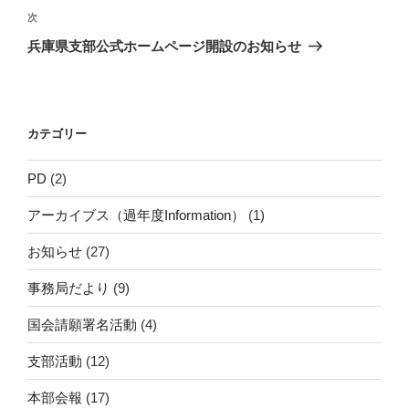
ビ
稿
次
次
ゲ
の
兵庫県支部公式ホームページ開設のお知らせ
投
ー
稿
シ
ョ
カテゴリー
ン
PD
(2)
アーカイブス（過年度Information）
(1)
お知らせ
(27)
事務局だより
(9)
国会請願署名活動
(4)
支部活動
(12)
本部会報
(17)