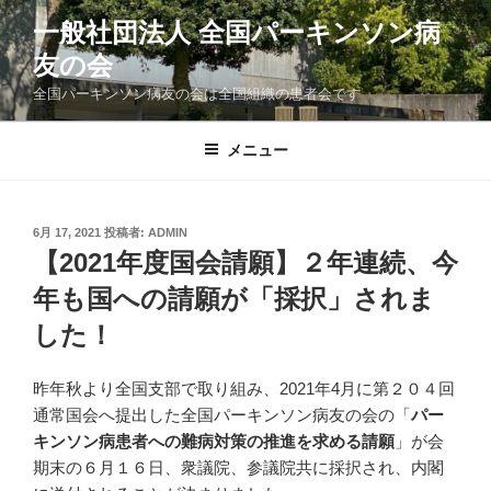
コ
一般社団法人 全国パーキンソン病
ン
友の会
テ
ン
全国パーキンソン病友の会は全国組織の患者会です
ツ
へ
メニュー
ス
キ
ッ
投
6月 17, 2021
投稿者:
ADMIN
プ
稿
【2021年度国会請願】２年連続、今
日:
年も国への請願が「採択」されま
した！
昨年秋より全国支部で取り組み、2021年4月に第２０４回
通常国会へ提出した全国パーキンソン病友の会の「
パー
キンソン病患者への難病対策の推進を求める請願
」が会
期末の６月１６日、衆議院、参議院共に採択され、内閣