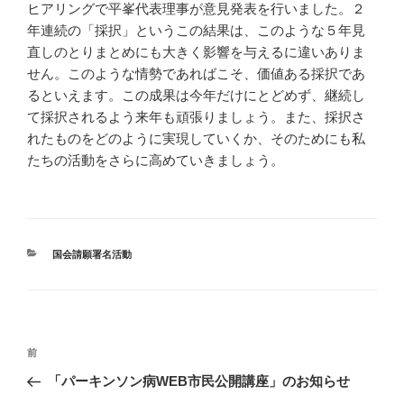
ヒアリングで平峯代表理事が意見発表を行いました。２
年連続の「採択」というこの結果は、このような５年見
直しのとりまとめにも大きく影響を与えるに違いありま
せん。このような情勢であればこそ、価値ある採択であ
るといえます。この成果は今年だけにとどめず、継続し
て採択されるよう来年も頑張りましょう。また、採択さ
れたものをどのように実現していくか、そのためにも私
たちの活動をさらに高めていきましょう。
カ
国会請願署名活動
テ
ゴ
リ
ー
投
前
前
稿
の
「パーキンソン病WEB市民公開講座」のお知らせ
ナ
投