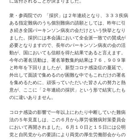
に送付されることが決まりました。
衆・参両院での 「採択」は２年連続となり、３３３疾病
ある指定難病のうち個別難病の請願としては、昨年に引
き続き全国パーキンソン病友の会だけという快挙となり
ました。採択には本会議において全会派一致での賛成が
必要となりますので、長年のパーキンソン病友の会の活
動が、国においても信頼を得た結果であると言えます。
今年の署名活動は、署名筆数集約結果は７６，９０９筆
と昨年を下回りましたが、新型コロナ感染症の蔓延で、
外出して面談で集めるのが困難な中でもこれだけの署名
を集めるために、頑張っていただいた皆さんの努力と熱
意が、ここに「２年連続の採択」という形で結実したも
のに違いありません。
コロナ感染の影響で一年以上にわたり中断していた難病
法の５年見直しは、この６月から厚労省難病対策委員会
において再開されました。６月１０日と１５日には公明
党と自民党からの要請により両党の厚生労働部会からの