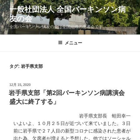
コ
一般社団法人 全国パーキンソン病
ン
友の会
テ
ン
全国パーキンソン病友の会は全国組織の患者会です
ツ
へ
メニュー
ス
キ
ッ
タグ:
岩手県支部
プ
投
12月 15, 2020
稿
岩手県支部「第2回パーキンソン病講演会
日:
盛大に終了する」
岩手県支部長 蛙田幸一
いよいよ、１０月２５日が近づいて来ていました。３日
前に岩手県で２７人目の新型コロナに感染された患者が
出た為、欠席者が増えると予想した。他ではソーシャル