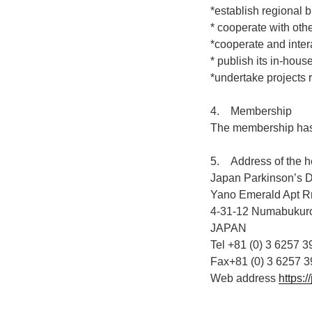
*establish regional 
* cooperate with oth
*cooperate and inter
* publish its in-hous
*undertake projects r
4. Membership
The membership has 
5. Address of the h
Japan Parkinson’s D
Yano Emerald Apt 
4-31-12 Numabukur
JAPAN
Tel +81 (0) 3 6257 3
Fax+81 (0) 3 6257 
Web address
https:/