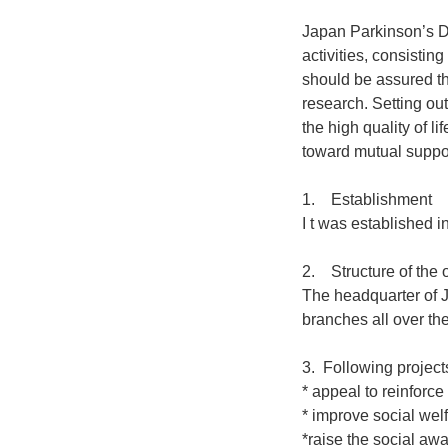
Japan Parkinson’s Di
activities, consistin
should be assured th
research. Setting out
the high quality of li
toward mutual suppor
1. Establishment
I t was established i
2. Structure of the 
The headquarter of J
branches all over th
3. Following project
* appeal to reinforc
* improve social welf
*raise the social aw