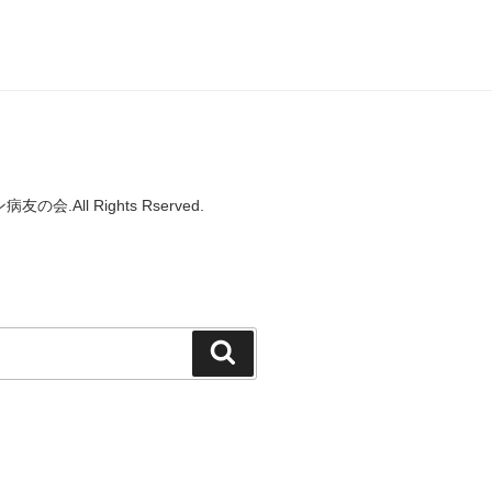
.All Rights Rserved.
検
索