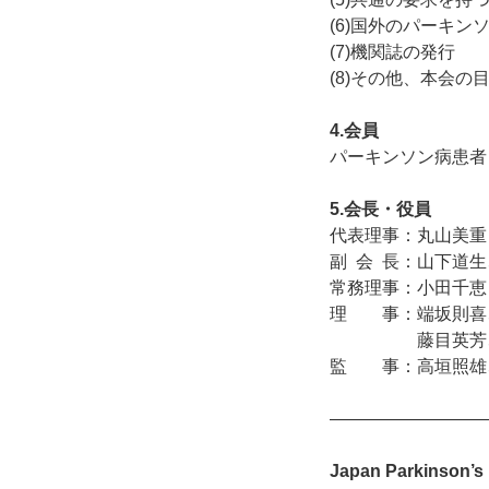
(6)国外のパーキ
(7)機関誌の発行
(8)その他、本会
4.会員
パーキンソン病患者と
5.会長・役員
代表理事：丸山美重
副 会 長：山下道
常務理事：小田千恵
理 事：端坂則喜
藤目英芳、椛
監 事：高垣照雄
—————————
Japan Parkinson’s