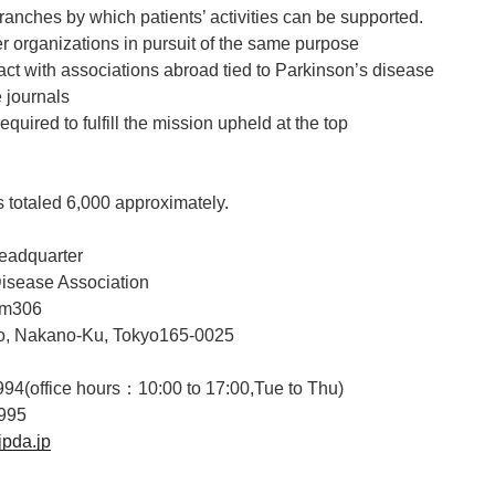
branches by which patients’ activities can be supported.
er organizations in pursuit of the same purpose
act with associations abroad tied to Parkinson’s disease
e journals
equired to fulfill the mission upheld at the top
totaled 6,000 approximately.
eadquarter
isease Association
Rm306
o, Nakano-Ku, Tokyo165-0025
994(office hours：10:00 to 17:00,Tue to Thu)
3995
/jpda.jp