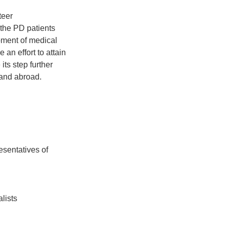
teer
l the PD patients
pment of medical
 an effort to attain
its step further
 and abroad.
esentatives of
lists