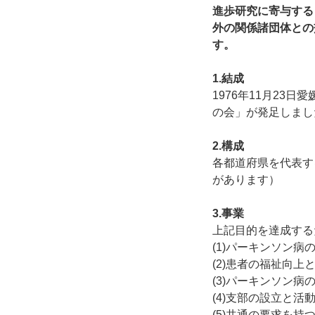
進歩研究に寄与する
外の関係諸団体との
す。
1.結成
1976年11月2
の会」が発足しまし
2.構成
各都道府県を代表す
があります）
3.事業
上記目的を達成する
(1)パーキンソン
(2)患者の福祉向上
(3)パーキンソン病
(4)支部の設立と活
(5)共通の要求を持