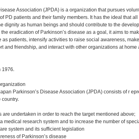
sease Association (JPDA) is a organization that pursues volun
g of PD patients and their family members. It has the ideal that al
e dignity as human beings and should contribute to the develo
 the eradication of Parkinson’s disease as a goal, it aims to make
fe as patients, intensify activities to raise social awareness, make 
t and friendship, and interact with other organizations at home
n 1976.
organization
apan Parkinson’s Disease Association (JPDA) consists of r epr
e country.
s are undertaken in order to reach the target mentioned above;
e a medical research system and to increase the number of specia
are system and its sufficient legislation
areness of Parkinson’s disease