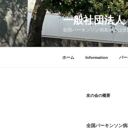
コ
ン
テ
一般社団法人
ン
全国パーキンソン病友の会は全
ツ
へ
ス
キ
ホーム
Information
パー
ッ
プ
友の会の概要
全国パーキンソン病