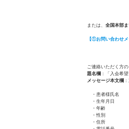
または、
全国本部ま
【①お問い合わせメ
ご連絡いただく方の
題名欄
：「入会希望
メッセージ本文欄
：
・患者様氏名
・生年月日
・年齢
・性別
・住所
・電話番号