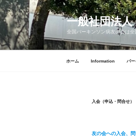
コ
ン
テ
一般社団法人
ン
全国パーキンソン病友の会は全
ツ
へ
ス
キ
ホーム
Information
パー
ッ
プ
入会（申込・問合せ）
友の会への入会、問