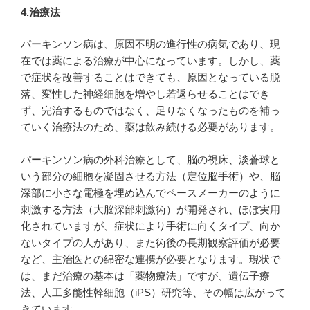
4.治療法
パーキンソン病は、原因不明の進行性の病気であり、現
在では薬による治療が中心になっています。しかし、薬
で症状を改善することはできても、原因となっている脱
落、変性した神経細胞を増やし若返らせることはでき
ず、完治するものではなく、足りなくなったものを補っ
ていく治療法のため、薬は飲み続ける必要があります。
パーキンソン病の外科治療として、脳の視床、淡蒼球と
いう部分の細胞を凝固させる方法（定位脳手術）や、脳
深部に小さな電極を埋め込んでペースメーカーのように
刺激する方法（大脳深部刺激術）が開発され、ほぼ実用
化されていますが、症状により手術に向くタイプ、向か
ないタイプの人があり、また術後の長期観察評価が必要
など、主治医との綿密な連携が必要となります。現状で
は、まだ治療の基本は「薬物療法」ですが、遺伝子療
法、人工多能性幹細胞（iPS）研究等、その幅は広がって
きています。