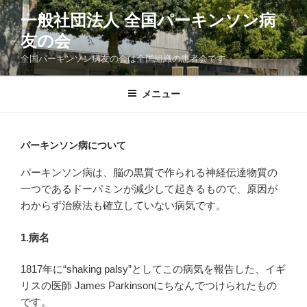
コ
一般社団法人 全国パーキンソン病
ン
友の会
テ
ン
全国パーキンソン病友の会は全国組織の患者会です
ツ
へ
メニュー
ス
キ
ッ
パーキンソン病について
プ
パーキンソン病は、脳の黒質で作られる神経伝達物質の
一つであるドーパミンが減少して起きるもので、原因が
わからず治療法も確立していない病気です。
1.病名
1817年に“shaking palsy”としてこの病気を報告した、イギ
リスの医師 James Parkinsonにちなんでつけられたもの
です。